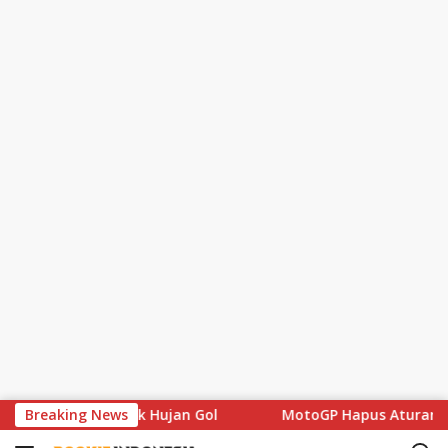
S
 di Balik Hujan Gol
Breaking News
MotoGP Hapus Aturan Wildcard, Jeja
k