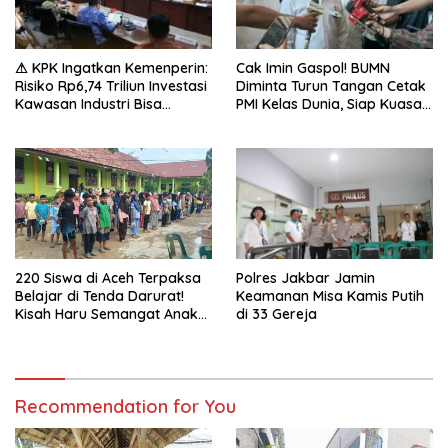
⚠ KPK Ingatkan Kemenperin:
Cak Imin Gaspol! BUMN
Risiko Rp6,74 Triliun Investasi
Diminta Turun Tangan Cetak
Kawasan Industri Bisa
PMI Kelas Dunia, Siap Kuasai
Mengancam!
Pasar Global
220 Siswa di Aceh Terpaksa
Polres Jakbar Jamin
Belajar di Tenda Darurat!
Keamanan Misa Kamis Putih
Kisah Haru Semangat Anak-
di 33 Gereja
anak Nagan Raya Pasca
Banjir
Recommendation for You