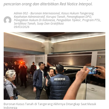
pencarian orang dan diterbitkan Red Notice Interpol.
Admin 002
-
Buronan Internasional
,
Kasus Hukum Tangerang
,
Kejahatan Administratif
,
Korupsi Tanah
,
Penangkapan DPO
,
Penegakan Hukum Di Indonesia
,
Pengadilan Tipikor
,
Program PTSL
,
Sertifikasi Tanah
,
Suap Dan Gratifikasi
09/03/2026
Buronan Kasus Tanah di Tangerang Akhirnya Ditangkap Saat Masuk
Indonesia