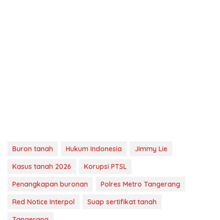
Buron tanah
Hukum Indonesia
Jimmy Lie
Kasus tanah 2026
Korupsi PTSL
Penangkapan buronan
Polres Metro Tangerang
Red Notice Interpol
Suap sertifikat tanah
Tangerang