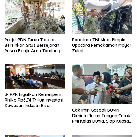
Praja IPDN Turun Tangan
Panglima TNI Akan Pimpin
Bersihkan Situs Bersejarah
Upacara Pemakaman Mayor
Pasca Banjir Aceh Tamiang
Zulmi
⚠ KPK Ingatkan Kemenperin:
Risiko Rp6,74 Triliun Investasi
Kawasan Industri Bisa
Cak Imin Gaspol! BUMN
Mengancam!
Diminta Turun Tangan Cetak
PMI Kelas Dunia, Siap Kuasai
Pasar Global