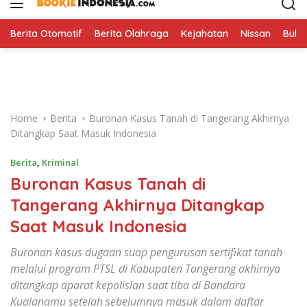
i
p
t
Berita Otomotif
Berita Olahraga
Kejahatan
Nissan
Bulut
o
c
o
n
t
Home
Berita
Buronan Kasus Tanah di Tangerang Akhirnya
e
Ditangkap Saat Masuk Indonesia
n
t
Berita
,
Kriminal
Buronan Kasus Tanah di
Tangerang Akhirnya Ditangkap
Saat Masuk Indonesia
Buronan kasus dugaan suap pengurusan sertifikat tanah
melalui program PTSL di Kabupaten Tangerang akhirnya
ditangkap aparat kepolisian saat tiba di Bandara
Kualanamu setelah sebelumnya masuk dalam daftar