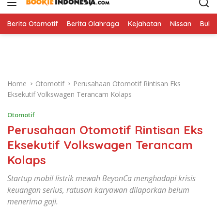
i
p
t
Berita Otomotif
Berita Olahraga
Kejahatan
Nissan
Bulut
o
c
o
n
t
Home
Otomotif
Perusahaan Otomotif Rintisan Eks
e
Eksekutif Volkswagen Terancam Kolaps
n
t
Otomotif
Perusahaan Otomotif Rintisan Eks
Eksekutif Volkswagen Terancam
Kolaps
Startup mobil listrik mewah BeyonCa menghadapi krisis
keuangan serius, ratusan karyawan dilaporkan belum
menerima gaji.