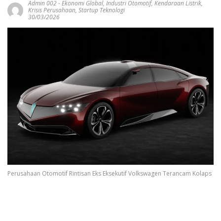
Admin 002
-
Ekonomi Global
,
Industri Otomotif
,
Kendaraan Listrik
,
Krisis Perusahaan
,
Startup Teknologi
30/03/2026
Perusahaan Otomotif Rintisan Eks Eksekutif Volkswagen Terancam Kolaps