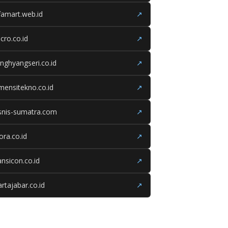
famart.web.id
↗
cro.co.id
↗
nghyangseri.co.id
↗
mensitekno.co.id
↗
snis-sumatra.com
↗
iora.co.id
↗
ansicon.co.id
↗
rtajabar.co.id
↗