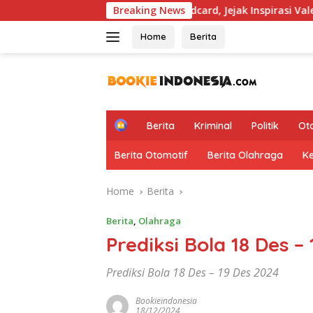
Skip
oGP Hapus Aturan Wildcard, Jejak Inspirasi Valentino Rossi Kem
Breaking News
to
content
Home
Berita
H
Berita
Kriminal
Politik
Ot
o
m
Berita Otomotif
Berita Olahraga
K
e
Home
Berita
Berita
,
Olahraga
Prediksi Bola 18 Des –
Prediksi Bola 18 Des – 19 Des 2024
Bookieindonesia
18/12/2024