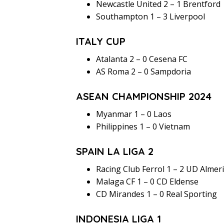
Newcastle United 2 – 1 Brentford
Southampton 1 – 3 Liverpool
ITALY CUP
Atalanta 2 – 0 Cesena FC
AS Roma 2 – 0 Sampdoria
ASEAN CHAMPIONSHIP 2024
Myanmar 1 – 0 Laos
Philippines 1 – 0 Vietnam
SPAIN LA LIGA 2
Racing Club Ferrol 1 – 2 UD Almer
Malaga CF 1 – 0 CD Eldense
CD Mirandes 1 – 0 Real Sporting
INDONESIA LIGA 1