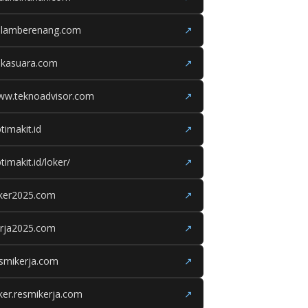
olamberenang.com
↗
ukasuara.com
↗
ww.teknoadvisor.com
↗
timakit.id
↗
timakit.id/loker/
↗
oker2025.com
↗
erja2025.com
↗
smikerja.com
↗
ker.resmikerja.com
↗