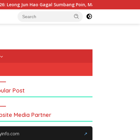
o Gagal Sumbang Poin, Malaysia Tertinggal dari China
ular Post
site Media Partner
yinfo.com
↗