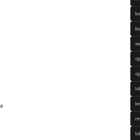
k
b
w
op
op
l
k
ia
re
lo