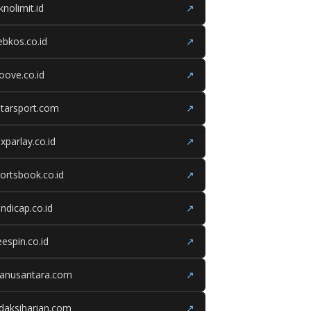
knolimit.id
↗
bkos.co.id
↗
oove.co.id
↗
tarsport.com
↗
xparlay.co.id
↗
ortsbook.co.id
↗
ndicap.co.id
↗
eespin.co.id
↗
ganusantara.com
↗
daksiharian.com
↗