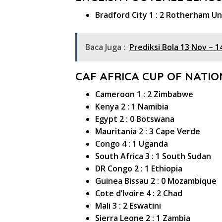
Bradford City 1 : 2 Rotherham Un
Baca Juga :
Prediksi Bola 13 Nov – 
CAF AFRICA CUP OF NATIO
Cameroon 1 : 2 Zimbabwe
Kenya 2 : 1 Namibia
Egypt 2 : 0 Botswana
Mauritania 2 : 3 Cape Verde
Congo 4 : 1 Uganda
South Africa 3 : 1 South Sudan
DR Congo 2 : 1 Ethiopia
Guinea Bissau 2 : 0 Mozambique
Cote d’Ivoire 4 : 2 Chad
Mali 3 : 2 Eswatini
Sierra Leone 2 : 1 Zambia