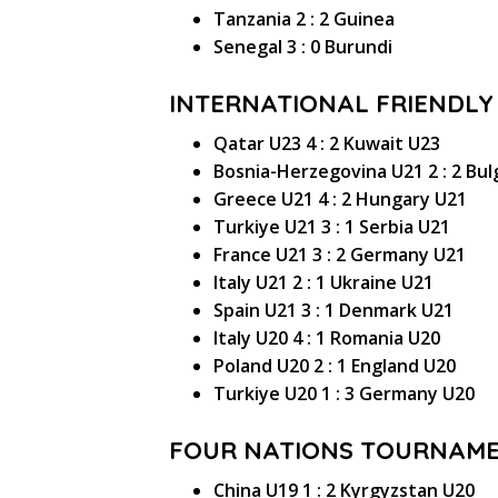
Tanzania 2 : 2 Guinea
Senegal 3 : 0 Burundi
INTERNATIONAL FRIENDLY U
Qatar U23 4 : 2 Kuwait U23
Bosnia-Herzegovina U21 2 : 2 Bul
Greece U21 4 : 2 Hungary U21
Turkiye U21 3 : 1 Serbia U21
France U21 3 : 2 Germany U21
Italy U21 2 : 1 Ukraine U21
Spain U21 3 : 1 Denmark U21
Italy U20 4 : 1 Romania U20
Poland U20 2 : 1 England U20
Turkiye U20 1 : 3 Germany U20
FOUR NATIONS TOURNAMEN
China U19 1 : 2 Kyrgyzstan U20