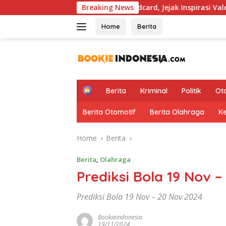
Skip
oGP Hapus Aturan Wildcard, Jejak Inspirasi Valentino Rossi Kem
Breaking News
to
content
Home
Berita
H
Berita
Kriminal
Politik
Ot
o
m
Berita Otomotif
Berita Olahraga
K
e
Home
Berita
Berita
,
Olahraga
Prediksi Bola 19 Nov 
Prediksi Bola 19 Nov – 20 Nov 2024
Bookieindonesia
19/11/2024