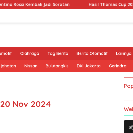
bali Jadi Sorotan
Hasil Thomas Cup 2026: Leong Jun Ha
omotif
Olahraga
Tag Berita
Berita Otomotif
Lainnya
ejahatan
Nissan
Bulutangkis
DKI Jakarta
Gerindra
Pop
– 20 Nov 2024
Web
af