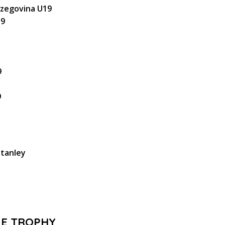
rzegovina U19
19
9
9
Stanley
UE TROPHY