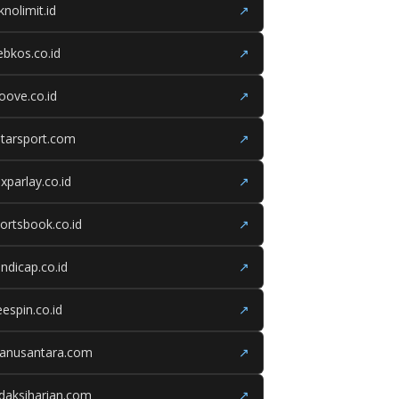
knolimit.id
↗
bkos.co.id
↗
oove.co.id
↗
tarsport.com
↗
xparlay.co.id
↗
ortsbook.co.id
↗
ndicap.co.id
↗
eespin.co.id
↗
ganusantara.com
↗
daksiharian.com
↗