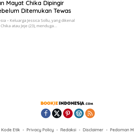
 Mayat Chika Dipingir
Sebelum Ditemukan Tewas
ia – Keluarga Jessica Sollu, yang dikenal
hika atau Jeje (23), menduga…
Kode Etik
Privacy Policy
Redaksi
Disclaimer
Pedoman Me