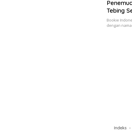
Penemuan
Tebing 
Bookie Indones
dengan nama C
Indeks