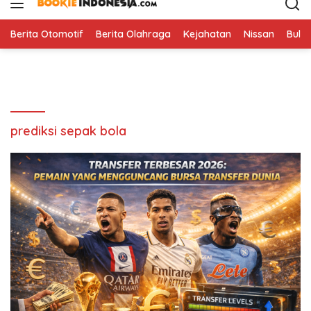
i
p
t
Berita Otomotif
Berita Olahraga
Kejahatan
Nissan
Bulut
o
c
o
n
t
e
prediksi sepak bola
n
t