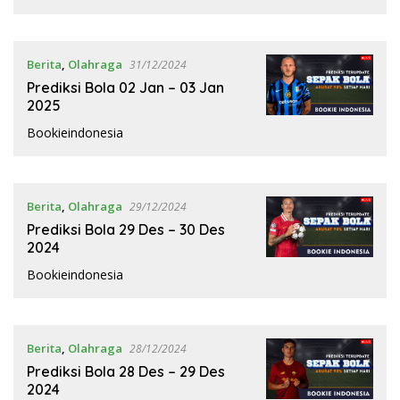
Berita
,
Olahraga
31/12/2024
Prediksi Bola 02 Jan – 03 Jan
2025
Bookieindonesia
Berita
,
Olahraga
29/12/2024
Prediksi Bola 29 Des – 30 Des
2024
Bookieindonesia
Berita
,
Olahraga
28/12/2024
Prediksi Bola 28 Des – 29 Des
2024