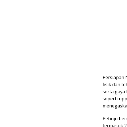
Persiapan N
fisik dan 
serta gaya 
seperti upp
menegaskan
Petinju be
termasuk 2