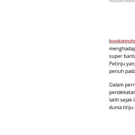
Nakatani Mata
bookieind
menghadapi
super bant
Petinju yan
penuh pada
Dalam pern
pendekatan
latih sejak
dunia tinju