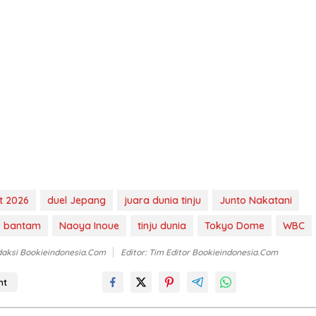
t 2026
duel Jepang
juara dunia tinju
Junto Nakatani
r bantam
Naoya Inoue
tinju dunia
Tokyo Dome
WBC
daksi Bookieindonesia.com
Editor: Tim Editor Bookieindonesia.com
nt