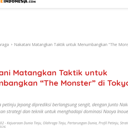
hraga
Nakatani Matangkan Taktik untuk Menumbangkan “The Monst
ani Matangkan Taktik untuk
bangkan “The Monster” di Toky
 petinju Jepang diprediksi berlangsung sengit, dengan Junto Nak
n strategi dan teknik untuk menghadapi dominasi Naoya Inoue
002
-
Kejuaraan Dunia Tinju
,
Olahraga Tinju
,
Pertarungan Dunia
,
Profil Petinju
,
Strat
2026