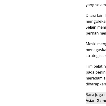
yang selama
Di sisi lai
mengoleksi
Selain mem
pernah menj
Meski meng
menegaskan 
strategi se
Tim pelati
pada penin
meredam ag
diharapkan
Baca Juga :
Asian Gam