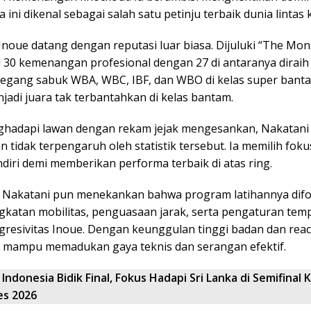
 ini dikenal sebagai salah satu petinju terbaik dunia lintas k
n, Inoue datang dengan reputasi luar biasa. Dijuluki “The Mons
 30 kemenangan profesional dengan 27 di antaranya diraih 
egang sabuk WBA, WBC, IBF, dan WBO di kelas super bantam
adi juara tak terbantahkan di kelas bantam.
hadapi lawan dengan rekam jejak mengesankan, Nakatani
tidak terpengaruh oleh statistik tersebut. Ia memilih fok
ndiri demi memberikan performa terbaik di atas ring.
h Nakatani pun menekankan bahwa program latihannya dif
gkatan mobilitas, penguasaan jarak, serta pengaturan tem
resivitas Inoue. Dengan keunggulan tinggi badan dan reach
 mampu memadukan gaya teknis dan serangan efektif.
Indonesia Bidik Final, Fokus Hadapi Sri Lanka di Semifinal K
es 2026