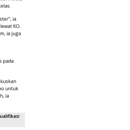
elas.
ter”, ia
lewat KO.
, ia juga
us pada
okuskan
po untuk
, ia
ualifikasi