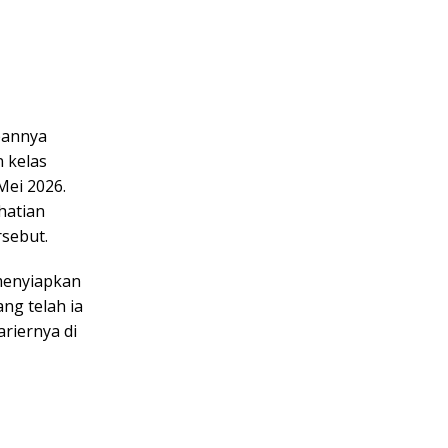
pannya
 kelas
Mei 2026.
hatian
sebut.
menyiapkan
ng telah ia
ariernya di