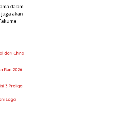
tama dalam
t juga akan
 Takuma
l dari China
en Run 2026
si 3 Proliga
ani Laga