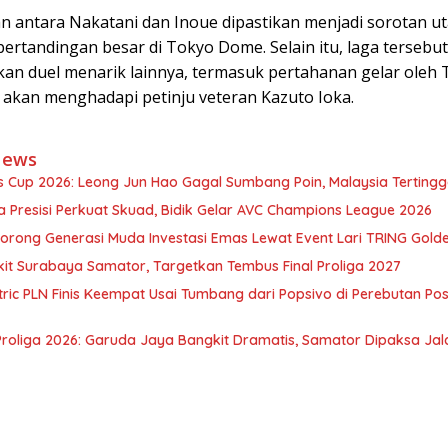
n antara Nakatani dan Inoue dipastikan menjadi sorotan u
ertandingan besar di Tokyo Dome. Selain itu, laga tersebu
an duel menarik lainnya, termasuk pertahanan gelar oleh
 akan menghadapi petinju veteran Kazuto Ioka.
News
 Cup 2026: Leong Jun Hao Gagal Sumbang Poin, Malaysia Tertingga
 Presisi Perkuat Skuad, Bidik Gelar AVC Champions League 2026
orong Generasi Muda Investasi Emas Lewat Event Lari TRING Gold
it Surabaya Samator, Targetkan Tembus Final Proliga 2027
tric PLN Finis Keempat Usai Tumbang dari Popsivo di Perebutan Posi
Proliga 2026: Garuda Jaya Bangkit Dramatis, Samator Dipaksa Jal