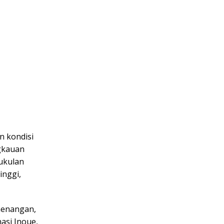
n kondisi
ngkauan
pukulan
inggi,
emenangan,
asi Inoue,