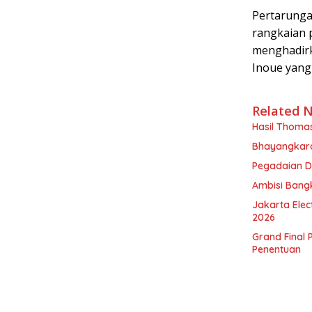
Pertarunga
rangkaian p
menghadirk
Inoue yang
Related 
Hasil Thomas
Bhayangkara
Pegadaian D
Ambisi Bangk
Jakarta Elec
2026
Grand Final 
Penentuan