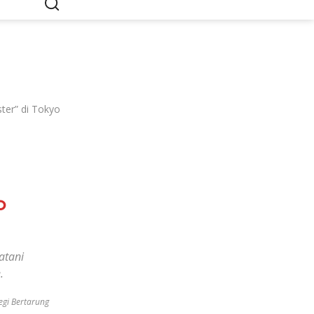
er” di Tokyo
o
atani
.
egi Bertarung