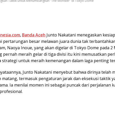
ngkan Taktik untuk Menumbangkan “The Monster” di Tokyo Dome
onesia.com
,
Banda Aceh
Junto Nakatani menegaskan kesia
 pertarungan besar melawan juara dunia tak terbantahkan
am, Naoya Inoue, yang akan digelar di Tokyo Dome pada 2 
g pernah meraih gelar di tiga divisi itu kini memusatkan per
 strategi untuk meraih kemenangan dalam laga penting ter
yataannya, Junto Nakatani menyebut bahwa dirinya telah 
 matang, termasuk pengaturan jarak dan eksekusi taktik ya
 lama. Ia menilai momen ini sebagai puncak dari perjalanan k
 profesional.