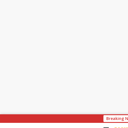
S
Breaking 
k