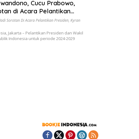
iwandono, Cucu Prabowo,
otan di Acara Pelantikan
Jadi Sorotan Di Acara Pelantikan Presiden
,
Kyran
sia, Jakarta – Pelantikan Presiden dan Wakil
blik Indonesia untuk periode 2024-2029