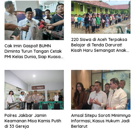
220 Siswa di Aceh Terpaksa
Belajar di Tenda Darurat!
Cak Imin Gaspol! BUMN
Kisah Haru Semangat Anak-
Diminta Turun Tangan Cetak
anak Nagan Raya Pasca
PMI Kelas Dunia, Siap Kuasai
Banjir
Pasar Global
Polres Jakbar Jamin
Amsal Sitepu Soroti Minimnya
Keamanan Misa Kamis Putih
Informasi, Kasus Hukum Jadi
di 33 Gereja
Berlarut