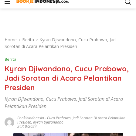
i
p
t
o
c
o
Home
Berita
Kyran Djiwandono, Cucu Prabowo, Jadi
n
Sorotan di Acara Pelantikan Presiden
t
e
Berita
n
Kyran Djiwandono, Cucu Prabowo,
t
Jadi Sorotan di Acara Pelantikan
Presiden
Kyran Djiwandono, Cucu Prabowo, Jadi Sorotan di Acara
Pelantikan Presiden
Bookieindonesia
-
Cucu Prabowo
,
Jadi Sorotan Di Acara Pelantikan
Presiden
,
Kyran Djiwandono
24/10/2024