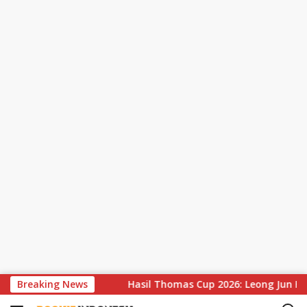
S
Sorotan
Breaking News
Hasil Thomas Cup 2026: Leong Jun Hao Gagal Su
k