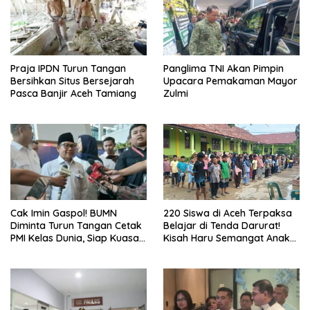
Praja IPDN Turun Tangan
Panglima TNI Akan Pimpin
Bersihkan Situs Bersejarah
Upacara Pemakaman Mayor
Pasca Banjir Aceh Tamiang
Zulmi
Cak Imin Gaspol! BUMN
220 Siswa di Aceh Terpaksa
Diminta Turun Tangan Cetak
Belajar di Tenda Darurat!
PMI Kelas Dunia, Siap Kuasai
Kisah Haru Semangat Anak-
Pasar Global
anak Nagan Raya Pasca
Banjir