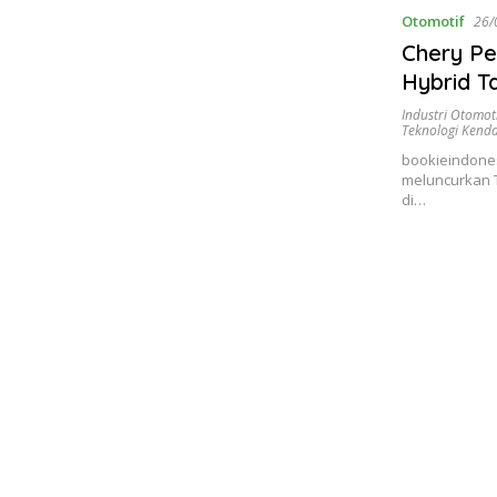
Otomotif
26/
Chery Pe
Hybrid T
Tempuh 
Industri Otomot
Teknologi Kend
bookieindone
meluncurkan T
di…