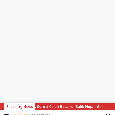
S
 Matthaus Soroti Celah Besar di Balik Hujan Gol
Breaking News
MotoGP
k