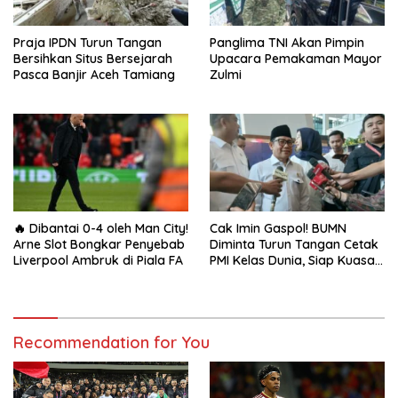
Praja IPDN Turun Tangan
Panglima TNI Akan Pimpin
Bersihkan Situs Bersejarah
Upacara Pemakaman Mayor
Pasca Banjir Aceh Tamiang
Zulmi
🔥 Dibantai 0-4 oleh Man City!
Cak Imin Gaspol! BUMN
Arne Slot Bongkar Penyebab
Diminta Turun Tangan Cetak
Liverpool Ambruk di Piala FA
PMI Kelas Dunia, Siap Kuasai
Pasar Global
Recommendation for You