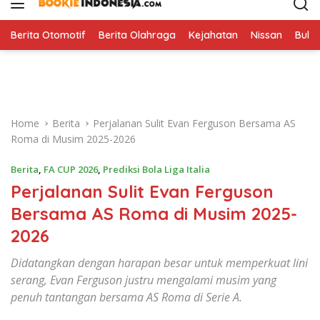
i
p
t
Berita Otomotif
Berita Olahraga
Kejahatan
Nissan
Bulut
o
c
o
n
t
Home
Berita
Perjalanan Sulit Evan Ferguson Bersama AS
e
Roma di Musim 2025-2026
n
t
Berita
,
FA CUP 2026
,
Prediksi Bola Liga Italia
Perjalanan Sulit Evan Ferguson
Bersama AS Roma di Musim 2025-
2026
Didatangkan dengan harapan besar untuk memperkuat lini
serang, Evan Ferguson justru mengalami musim yang
penuh tantangan bersama AS Roma di Serie A.