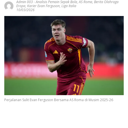
Admin 003
-
Analisis Pemain Sepak Bola
,
AS Roma
,
Berita Olahraga
Eropa
,
Karier Evan Ferguson
,
Liga Italia
10/03/2026
Perjalanan Sulit Evan Ferguson Bersama AS Roma di Musim 2025-26