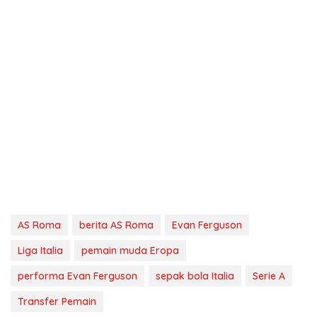
AS Roma
berita AS Roma
Evan Ferguson
Liga Italia
pemain muda Eropa
performa Evan Ferguson
sepak bola Italia
Serie A
Transfer Pemain