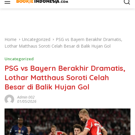
i
p
t
o
c
o
Home
Uncategorized
PSG vs Bayern Berakhir Dramatis,
n
Lothar Matthaus Soroti Celah Besar di Balik Hujan Gol
t
e
Uncategorized
n
PSG vs Bayern Berakhir Dramatis,
t
Lothar Matthaus Soroti Celah
Besar di Balik Hujan Gol
Admin 002
01/05/2026