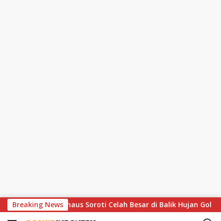
S
ar Matthaus Soroti Celah Besar di Balik Hujan Gol
Breaking News
Moto
k