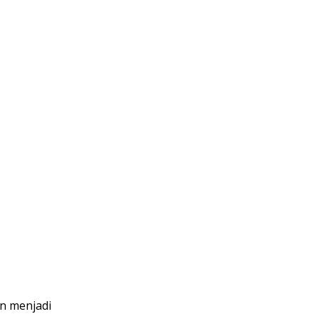
an menjadi