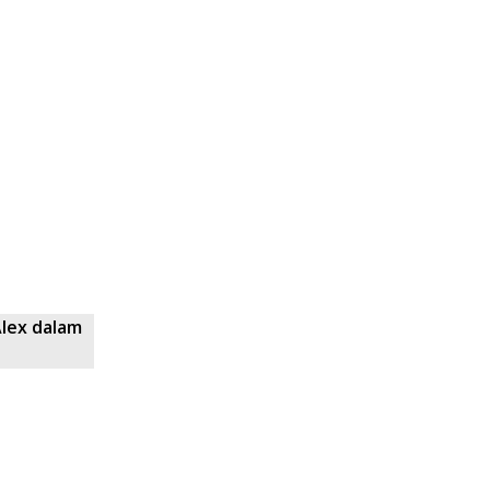
Alex dalam