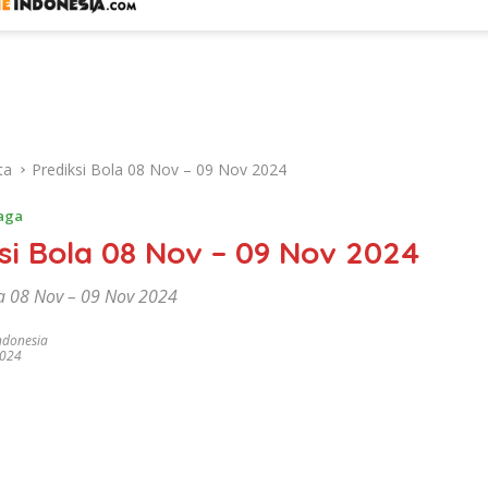
ta
Prediksi Bola 08 Nov – 09 Nov 2024
aga
si Bola 08 Nov – 09 Nov 2024
la 08 Nov – 09 Nov 2024
ndonesia
2024