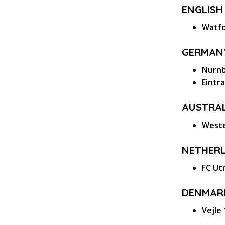
ENGLISH
Watf
GERMANY
Nurn
Eintr
AUSTRAL
Weste
NETHERL
FC Ut
DENMARK
Vejle