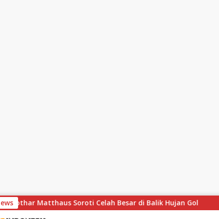
tthaus Soroti Celah Besar di Balik Hujan Gol
News
MotoGP Ha