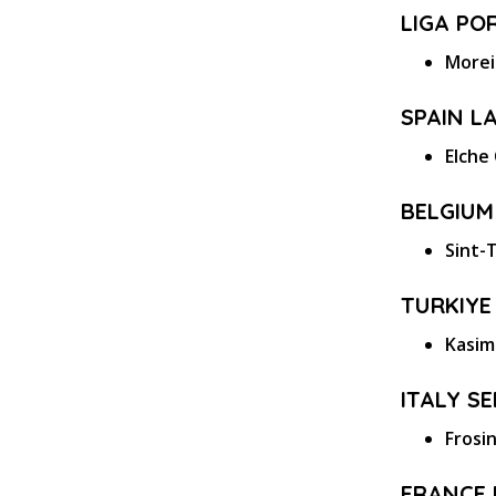
LIGA PO
Morei
SPAIN LA
Elche
BELGIUM 
Sint-
TURKIYE
Kasim
ITALY SE
Frosi
FRANCE 